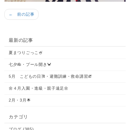
← 前の記事
最新の記事
夏まつりごっこ🍧
七夕🎋・プール開き🦀
5月 こどもの日🎏・避難訓練・救命講習🧯
🌼４月入園・進級・親子遠足🌼
2月・3月🌟
カテゴリ
ブログ (385)