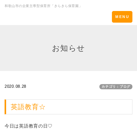
和歌山市の企業主導型保育所「きらきら保育園」
Toggle
MENU
navigation
お知らせ
2020.08.28
カテゴリ：ブログ
英語教育☆
今日は英語教育の日♡