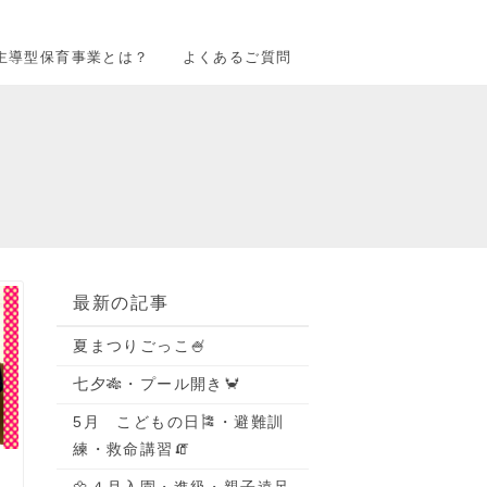
主導型保育事業とは？
よくあるご質問
最新の記事
夏まつりごっこ🍧
七夕🎋・プール開き🦀
5月 こどもの日🎏・避難訓
練・救命講習🧯