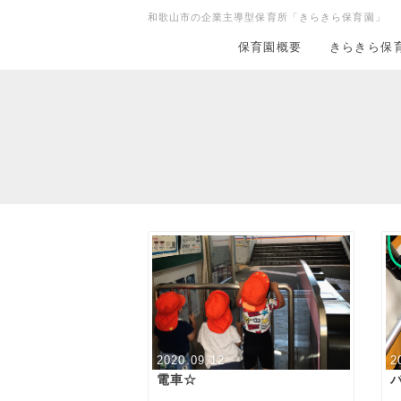
和歌山市の企業主導型保育所「きらきら保育園」
保育園概要
きらきら保
2020.09.12
2
電車☆