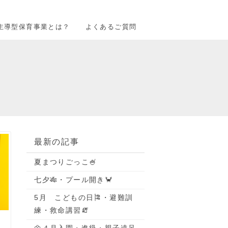
主導型保育事業とは？
よくあるご質問
最新の記事
夏まつりごっこ🍧
七夕🎋・プール開き🦀
5月 こどもの日🎏・避難訓
練・救命講習🧯