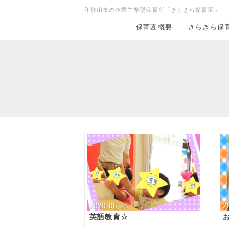
和歌山市の企業主導型保育所「きらきら保育園」
保育園概要
きらきら保
2020.08.28
2
英語教育☆