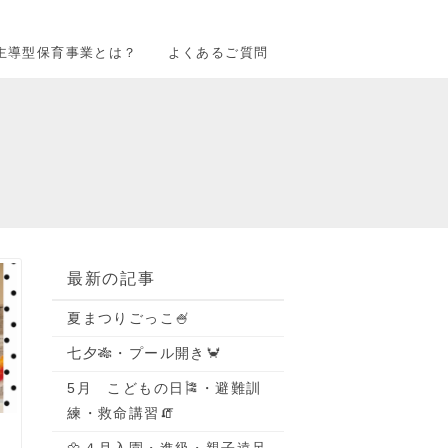
主導型保育事業とは？
よくあるご質問
最新の記事
夏まつりごっこ🍧
七夕🎋・プール開き🦀
5月 こどもの日🎏・避難訓
練・救命講習🧯