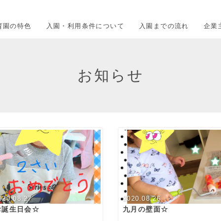
育園の特色
入園・利用条件について
入園までの流れ
企業
お知らせ
020.08.27
2020.08.26
お誕生日会☆
九月の壁面☆